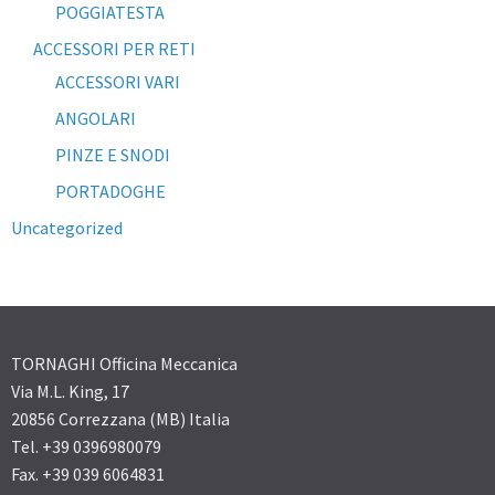
POGGIATESTA
ACCESSORI PER RETI
ACCESSORI VARI
ANGOLARI
PINZE E SNODI
PORTADOGHE
Uncategorized
TORNAGHI Officina Meccanica
Via M.L. King, 17
20856 Correzzana (MB) Italia
Tel. +39 0396980079
Fax. +39 039 6064831