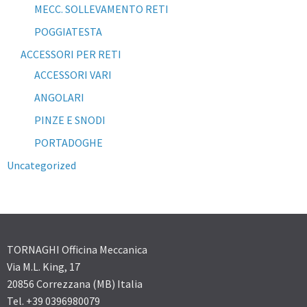
MECC. SOLLEVAMENTO RETI
POGGIATESTA
ACCESSORI PER RETI
ACCESSORI VARI
ANGOLARI
PINZE E SNODI
PORTADOGHE
Uncategorized
TORNAGHI Officina Meccanica
Via M.L. King, 17
20856 Correzzana (MB) Italia
Tel. +39 0396980079