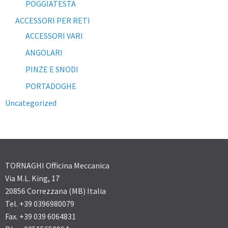
POGGIATESTA
ACCESSORI PER RETI
ACCESSORI VARI
ANGOLARI
PINZE E SNODI
PORTADOGHE
Uncategorized
TORNAGHI Officina Meccanica
Via M.L. King, 17
20856 Correzzana (MB) Italia
Tel. +39 0396980079
Fax. +39 039 6064831