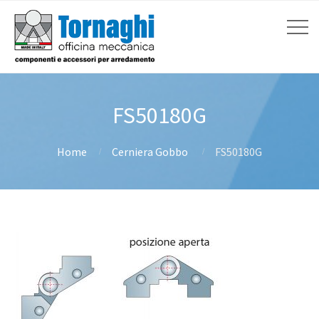
FS50180G
Home
Cerniera Gobbo
FS50180G