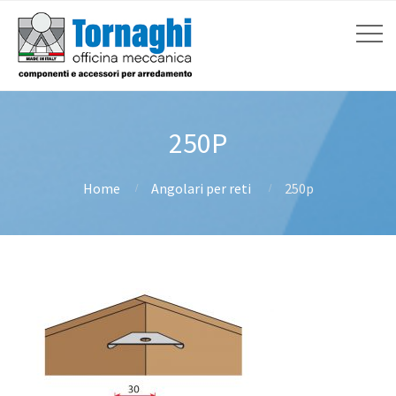
250P
Home
Angolari per reti
250p