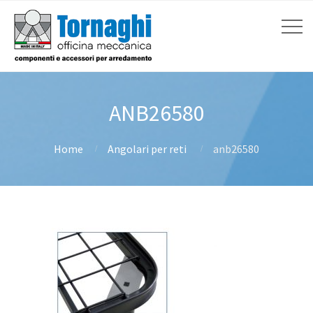
ANB26580
Home
Angolari per reti
anb26580