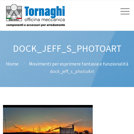
DOCK_JEFF_S_PHOTOART
Home
Movimenti per esprimere fantasia e funzionalità
dock_jeff_s_photoArt