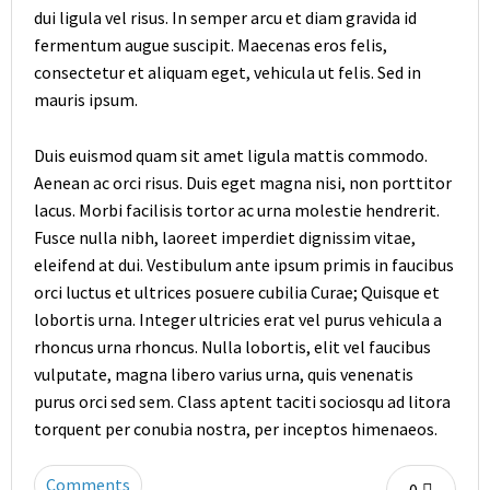
dui ligula vel risus. In semper arcu et diam gravida id
fermentum augue suscipit. Maecenas eros felis,
consectetur et aliquam eget, vehicula ut felis. Sed in
mauris ipsum.
Duis euismod quam sit amet ligula mattis commodo.
Aenean ac orci risus. Duis eget magna nisi, non porttitor
lacus. Morbi facilisis tortor ac urna molestie hendrerit.
Fusce nulla nibh, laoreet imperdiet dignissim vitae,
eleifend at dui. Vestibulum ante ipsum primis in faucibus
orci luctus et ultrices posuere cubilia Curae; Quisque et
lobortis urna. Integer ultricies erat vel purus vehicula a
rhoncus urna rhoncus. Nulla lobortis, elit vel faucibus
vulputate, magna libero varius urna, quis venenatis
purus orci sed sem. Class aptent taciti sociosqu ad litora
torquent per conubia nostra, per inceptos himenaeos.
Comments
0